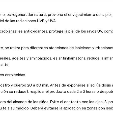
́simo, es regenerador natural, previene el envejecimiento de la piel
iel de las radiaciones UVB y UVA.
crobianas, es antioxidantes, protege la piel de los rayos UV, com
te, se utiliza para diferentes afecciones de lapielcomo irritacion
erales, aceites y aminoácidos, es antiinflamatoria, reduce la infla
cante
eles enrojecidas
rostro y cuerpo 20 a 30 min. Antes de exponerse al sol (la dosis
ión se reduce), reaplicar el producto cada 2 a 3 horas o despué
a del alcance de los niños. Evite el contacto con los ojos. Si pr
e a su médico. Deberá evitarse la aplicación en zonas con lesi