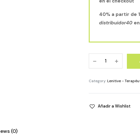
en el checkout
40% a partir de 
distribuidor40
en
PROTECTOR
SOLAR
FPS
30
Category:
Lenitive - Terapéu
crema
125ml
cantidad
Añadir a Wishlist
iews (0)