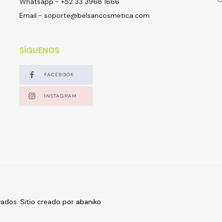
Whatsapp.- +52 33 3968 1666
Email.-
soporte@belsancosmetica.com
SÍGUENOS
FACEBOOK
INSTAGRAM
ados. Sitio creado por
abaniko