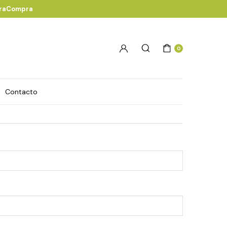
eraCompra
0
Contacto