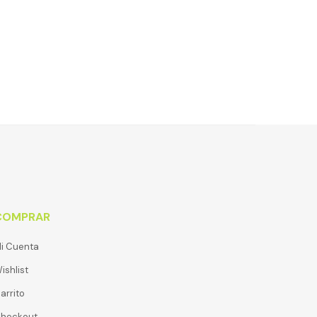
COMPRAR
i Cuenta
ishlist
arrito
heckout