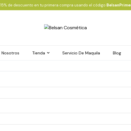
 15% de descuento en tu primera compra usando el código
BelsanPrim
Nosotros
Tienda
Servicio De Maquila
Blog