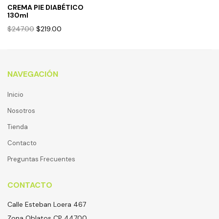
CREMA PIE DIABÉTICO
130ml
Original
Current
$
247.00
$
219.00
price
price
was:
is:
$247.00.
$219.00.
NAVEGACIÓN
Inicio
Nosotros
Tienda
Contacto
Preguntas Frecuentes
CONTACTO
Calle Esteban Loera 467
Zona Oblatos CP 44700